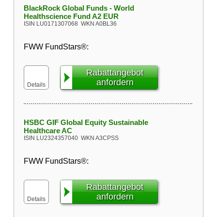
BlackRock Global Funds - World
Healthscience Fund A2 EUR
ISIN
LU0171307068
WKN
A0BL36
FWW FundStars®:
Rabattangebot
anfordern
Details
HSBC GIF Global Equity Sustainable
Healthcare AC
ISIN
LU2324357040
WKN
A3CPSS
FWW FundStars®:
Rabattangebot
anfordern
Details