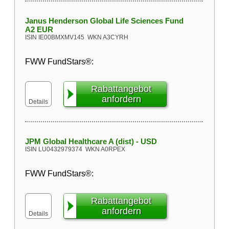
Janus Henderson Global Life Sciences Fund
A2 EUR
ISIN
IE00BMXMV145
WKN
A3CYRH
FWW FundStars®:
Rabattangebot
anfordern
Details
JPM Global Healthcare A (dist) - USD
ISIN
LU0432979374
WKN
A0RPEX
FWW FundStars®:
Rabattangebot
anfordern
Details