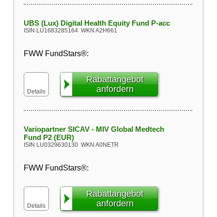
UBS (Lux) Digital Health Equity Fund P-acc
ISIN
LU1683285164
WKN
A2H661
FWW FundStars®:
Rabattangebot
anfordern
Details
Variopartner SICAV - MIV Global Medtech
Fund P2 (EUR)
ISIN
LU0329630130
WKN
A0NETR
FWW FundStars®:
Rabattangebot
anfordern
Details