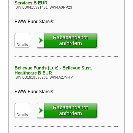
Services B EUR
ISIN
LU0415391431
WKN
A0RP23
FWW FundStars®:
Rabattangebot
anfordern
Details
Bellevue Funds (Lux) - Bellevue Sust.
Healthcare B EUR
ISIN
LU1819586261
WKN
A2JMRM
FWW FundStars®:
Rabattangebot
anfordern
Details