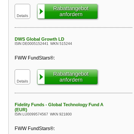
Rabattangebot
anfordern
Details
DWS Global Growth LD
ISIN
DE0005152441
WKN
515244
FWW FundStars®:
Rabattangebot
anfordern
Details
Fidelity Funds - Global Technology Fund A
(EUR)
ISIN
LU0099574567
WKN
921800
FWW FundStars®: