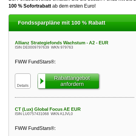
100 %
Sofortrabatt
ab dem ersten Euro!
Fondssparpläne mit 100 % Rabatt
Allianz Strategiefonds Wachstum - A2 - EUR
ISIN
DE0009797639
WKN
979763
FWW FundStars®:
Rabattangebot
anfordern
Details
CT (Lux) Global Focus AE EUR
ISIN
LU0757431068
WKN
A1JVL0
FWW FundStars®: