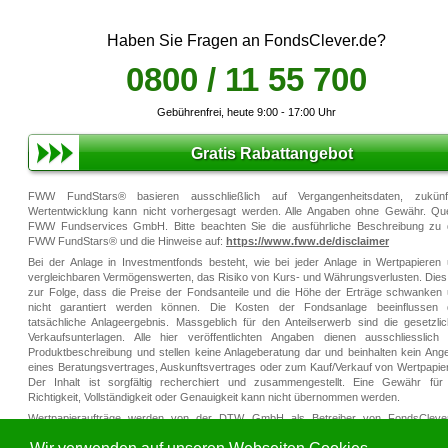
Haben Sie Fragen an FondsClever.de?
0800 / 11 55 700
Gebührenfrei, heute 9:00 - 17:00 Uhr
Gratis Rabattangebot
FWW FundStars® basieren ausschließlich auf Vergangenheitsdaten, zukünft
Wertentwicklung kann nicht vorhergesagt werden. Alle Angaben ohne Gewähr. Que
FWW Fundservices GmbH. Bitte beachten Sie die ausführliche Beschreibung zu
FWW FundStars® und die Hinweise auf:
https://www.fww.de/disclaimer
Bei der Anlage in Investmentfonds besteht, wie bei jeder Anlage in Wertpapieren
vergleichbaren Vermögenswerten, das Risiko von Kurs- und Währungsverlusten. Dies
zur Folge, dass die Preise der Fondsanteile und die Höhe der Erträge schwanken
nicht garantiert werden können. Die Kosten der Fondsanlage beeinflussen 
tatsächliche Anlageergebnis. Massgeblich für den Anteilserwerb sind die gesetzli
Verkaufsunterlagen. Alle hier veröffentlichten Angaben dienen ausschliesslich
Produktbeschreibung und stellen keine Anlageberatung dar und beinhalten kein Ang
eines Beratungsvertrages, Auskunftsvertrages oder zum Kauf/Verkauf von Wertpapie
Der Inhalt ist sorgfältig recherchiert und zusammengestellt. Eine Gewähr für
Richtigkeit, Vollständigkeit oder Genauigkeit kann nicht übernommen werden.
Wertpapieraufträge werden von der DTW GmbH als Betreiber von FondsClever
vermittelt bzw. für Sie ausgeführt (beratungsfreies Geschäft). Auf Empfehlungen
Beratungen für den Kauf, Verkauf oder das Halten von Wertpapieren verzichten wir, d