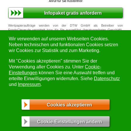
Anruf für Sie Kostenfrei!
Infopaket gratis anfordern
Wertpapieraufträge werden von der DTW GmbH als Betreiber von
FondsClever.de vermittelt bzw. für Sie ausgeführt (beratungsfreies Geschäft).
Auf Empfehlungen und Beratungen für den Kauf, Verkauf oder das Halten von
Wir verwenden auf unseren Webseiten Cookies.
Wertpapieren verzichten wir, damit wir Ihnen äußerst attraktive Konditionen
anbieten können. Die DTW GmbH als Betreiber von
FondsClever.de erbringt
Neben technischen und funktionalen Cookies setzen
keine Anlageberatung
(execution only). Quellen für alle Daten/Fakten zu
wir Cookies zur Statistik und zum Marketing.
Investmentfonds: FWW GmbH (Kurse/ Daten), Stiftung Warentest
(Ratings/Bewertungen). Alle Daten sind unverbindlich und ohne Gewähr.
Mit "Cookies akzeptieren" stimmen Sie der
Wichtiger Hinweis:
Hier finden Sie den
Verwendung aller Cookies zu. Unter
Cookie-
FondsClever.de Disclaimer.
Einstellungen
können Sie eine Auswahl treffen und
erteilte Einwilligungen widerrufen. Siehe
Datenschutz
und
Impressum
.
AGB
|
Nutzungsbedingungen
|
Datenschutzerklärung
|
Cookies akzeptieren
Disclaimer
|
Gender-Hinweis
|
Vertrag widerrufen
|
Bildverzeichnis
|
Impressum
Cookie-Einstellungen ändern
© 2026 DTW GmbH - www.FondsClever.de