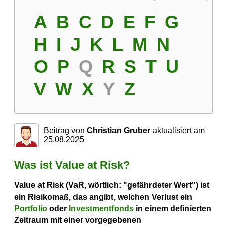
A
B
C
D
E
F
G
H
I
J
K
L
M
N
O
P
Q
R
S
T
U
V
W
X
Y
Z
Beitrag von
Christian Gruber
aktualisiert am
25.08.2025
Was ist Value at Risk?
Value at Risk (VaR, wörtlich: "gefährdeter Wert") ist
ein Risikomaß, das angibt, welchen Verlust ein
Portfolio
oder
Investmentfonds
in einem definierten
Zeitraum mit einer vorgegebenen