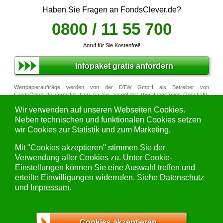
Haben Sie Fragen an FondsClever.de?
0800 / 11 55 700
Anruf für Sie Kostenfrei!
Infopaket gratis anfordern
Wertpapieraufträge werden von der DTW GmbH als Betreiber von
FondsClever.de vermittelt bzw. für Sie ausgeführt (beratungsfreies Geschäft).
Auf Empfehlungen und Beratungen für den Kauf, Verkauf oder das Halten von
Wir verwenden auf unseren Webseiten Cookies.
Wertpapieren verzichten wir, damit wir Ihnen äußerst attraktive Konditionen
anbieten können. Die DTW GmbH als Betreiber von
FondsClever.de erbringt
Neben technischen und funktionalen Cookies setzen
keine Anlageberatung
(execution only). Quellen für alle Daten/Fakten zu
wir Cookies zur Statistik und zum Marketing.
Investmentfonds: FWW GmbH (Kurse/ Daten), Stiftung Warentest
(Ratings/Bewertungen). Alle Daten sind unverbindlich und ohne Gewähr.
Mit "Cookies akzeptieren" stimmen Sie der
Wichtiger Hinweis:
Hier finden Sie den
Verwendung aller Cookies zu. Unter
Cookie-
FondsClever.de Disclaimer.
Einstellungen
können Sie eine Auswahl treffen und
erteilte Einwilligungen widerrufen. Siehe
Datenschutz
und
Impressum
.
AGB
|
Nutzungsbedingungen
|
Datenschutzerklärung
|
Cookies akzeptieren