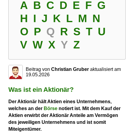
A
B
C
D
E
F
G
H
I
J
K
L
M
N
O
P
Q
R
S
T
U
V
W
X
Y
Z
Beitrag von
Christian Gruber
aktualisiert am
19.05.2026
Was ist ein Aktionär?
Der Aktionär hält Aktien eines Unternehmens,
welches an der
Börse
notiert ist. Mit dem Kauf der
Aktien erwirbt der Aktionär Anteile am Vermögen
des jeweiligen Unternehmens und ist somit
Miteigentümer.